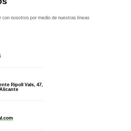
os
 con nosotros por medio de nuestras líneas
1
ente Ripoll Vals, 47,
 Alicante
al.com