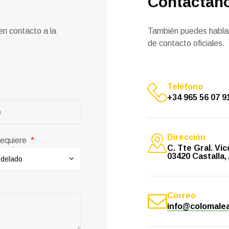
Contáctan
en contacto a la
También puedes hablar
de contacto oficiales.
Teléfono
+34 965 56 07 9
Dirección
requiere
C. Tte Gral. Vic
03420 Castalla,
Correo
info@colomale