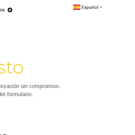
Español
▼
sa
sto
cotización sin compromiso.
el formulario.